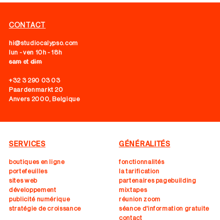
CONTACT
hi@studiocalypso.com
lun - ven 10h - 18h
sam
et
dim
+32 3 290 03 03
Paardenmarkt 20
Anvers 2000, Belgique
SERVICES
GÉNÉRALITÉS
boutiques en ligne
fonctionnalités
portefeuilles
la tarification
sites web
partenaires pagebuilding
développement
mixtapes
publicité numérique
réunion zoom
stratégie de croissance
séance d'information gratuite
contact