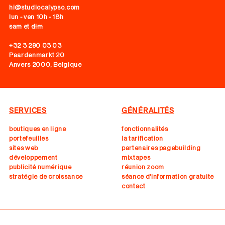
hi@studiocalypso.com
lun - ven 10h - 18h
sam
et
dim
+32 3 290 03 03
Paardenmarkt 20
Anvers 2000, Belgique
SERVICES
GÉNÉRALITÉS
boutiques en ligne
fonctionnalités
portefeuilles
la tarification
sites web
partenaires pagebuilding
développement
mixtapes
publicité numérique
réunion zoom
stratégie de croissance
séance d'information gratuite
contact