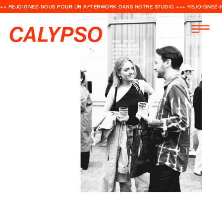
++ REJOIGNEZ-NOUS POUR UN AFTERWORK DANS NOTRE STUDIO +++ REJOIGNEZ-