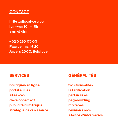
CONTACT
hi@studiocalypso.com
lun - ven 10h - 18h
sam
et
dim
+32 3 290 03 03
Paardenmarkt 20
Anvers 2000, Belgique
SERVICES
GÉNÉRALITÉS
boutiques en ligne
fonctionnalités
portefeuilles
la tarification
sites web
partenaires
développement
pagebuilding
publicité numérique
mixtapes
stratégie de croissance
réunion zoom
séance d'information