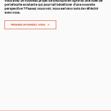
Vous avez un nouveau projet de boutique en ligne ou une idée de
portefeuille existante qui pourrait bénéficier d'une nouvelle
perspective ? Passez nous voir, nous serions ravis de réfléchir
avec vous.
PRENDRE UN RENDEZ-VOUS