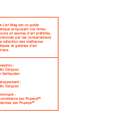
e List Mag est un guide
rique proposant vos livres,
sons et œuvres d'art préférés,
ectionnés par les conservateurs
e sélection des meilleures
iques et galeries d'art
urope.
ception :
dio Calypso
 Verheyden
eloppement :
dio Calypso
nologie :
commerce par Popeye™
dpress par Popeye™