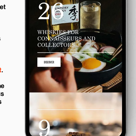
et
s
t
.
ne
us
s