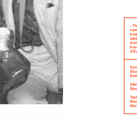
- Th
numé
bois
sél
d'un
bout
d'E
Con
Stu
Emm
Dév
Stu
Tech
Woo
Wor