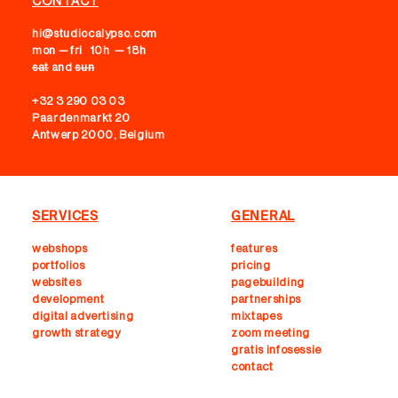
CONTACT
hi@studiocalypso.com
mon — fri 10h — 18h
sat
and
sun
+32 3 290 03 03
Paardenmarkt 20
Antwerp 2000, Belgium
SERVICES
GENERAL
webshops
features
portfolios
pricing
websites
pagebuilding
development
partnerships
digital advertising
mixtapes
growth strategy
zoom meeting
gratis infosessie
contact