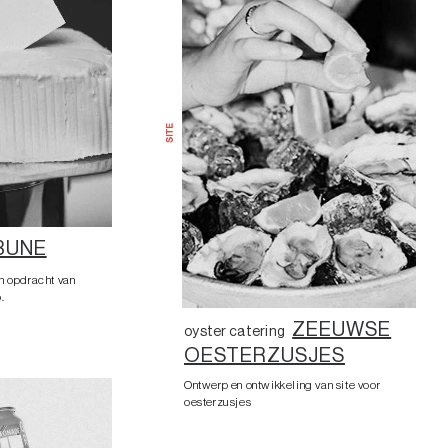
BUNE
n opdracht van
.
ZEEUWSE
oyster catering
OESTERZUSJES
Ontwerp en ontwikkeling van site voor
oesterzusjes