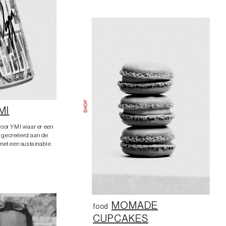
MI
voor YMI waar er een
 gecreëerd aan de
met een sustainable
MOMADE
food
CUPCAKES