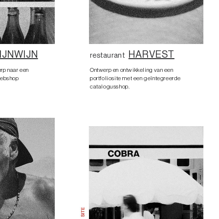
IJNWIJN
HARVEST
restaurant
rp naar een
Ontwerp en ontwikkeling van een
webshop
portfoliosite met een geïntegreerde
catalogusshop.