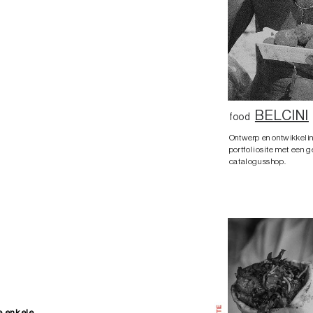
BELCINI
food
Ontwerp en ontwikkeli
portfoliosite met een 
catalogusshop.
e enkele