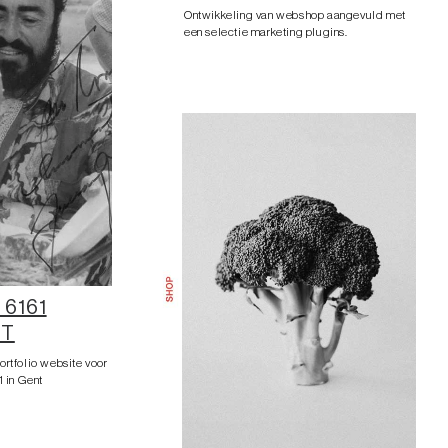
Ontwikkeling van webshop aangevuld met
een selectie marketing plugins.
 6161
NT
ortfolio website voor
1 in Gent