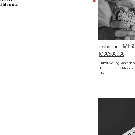
d idee dat
MIS
restaurant
MASALA
Ontwikkeling van een p
de restaurants Missi
Bbq.