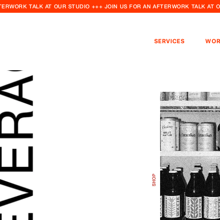
FTERWORK TALK AT OUR STUDIO +++ JOIN US FOR AN AFTERWORK TALK AT 
SERVICES
WOR