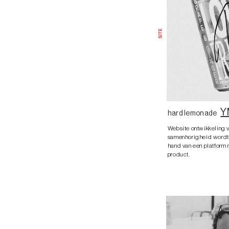
Y
hard lemonade
Website ontwikkeling 
samenhorigheid wordt
hand van een platform 
product.