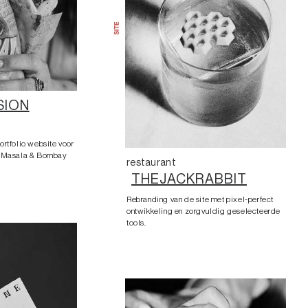
SION
ortfolio website voor
on Masala & Bombay
restaurant
THEJACKRABBIT
Rebranding van de site met pixel-perfect
ontwikkeling en zorgvuldig geselecteerde
tools.