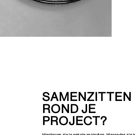
SAMENZITTEN
ROND JE
PROJECT?
Hierboven zie je enkele projecten. Hieronder zie j