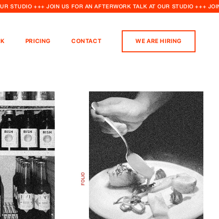
OUR STUDIO +++ JOIN US FOR AN AFTERWORK TALK AT OUR STUDIO +++ JO
K
PRICING
CONTACT
WE ARE HIRING