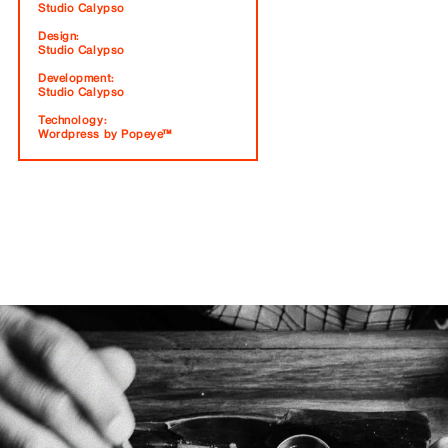
Studio Calypso
Design:
Studio Calypso
Development:
Studio Calypso
Technology:
Wordpress by Popeye™