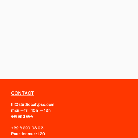
CONTACT
hi@studiocalypso.com
mon — fri 10h — 18h
sat
and
sun
+32 3 290 03 03
Paardenmarkt 20