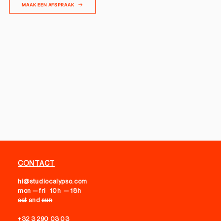
MAAK EEN AFSPRAAK
CONTACT
hi@studiocalypso.com
mon — fri 10h — 18h
sat
and
sun
+32 3 290 03 03