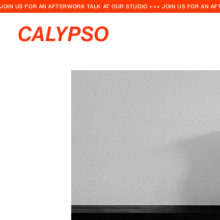
JOIN US FOR AN AFTERWORK TALK AT OUR STUDIO +++ JOIN US FOR AN A