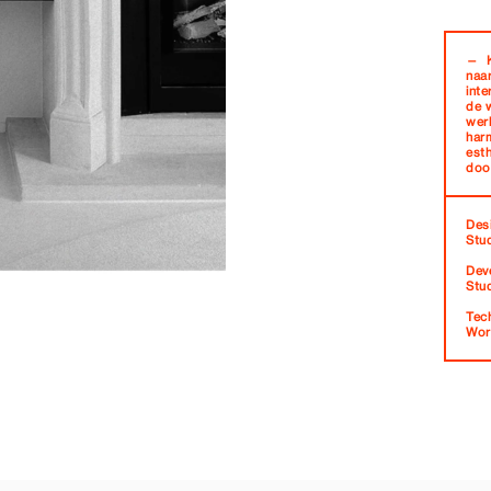
— K
naar
inte
de 
wer
har
esth
doo
Des
Stu
Dev
Stu
Tec
Wor