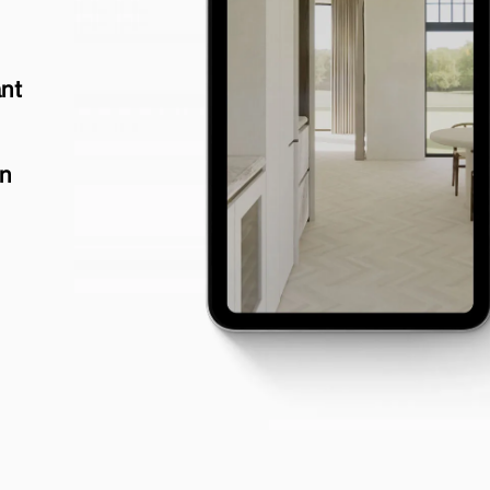
nt
en