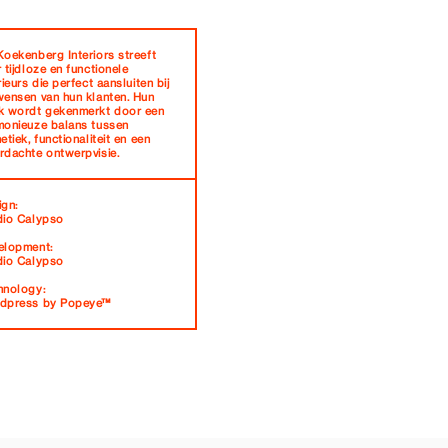
oekenberg Interiors streeft
 tijdloze en functionele
rieurs die perfect aansluiten bij
wensen van hun klanten. Hun
k wordt gekenmerkt door een
monieuze balans tussen
etiek, functionaliteit en een
rdachte ontwerpvisie.
ign:
dio Calypso
elopment:
dio Calypso
hnology:
dpress by Popeye™