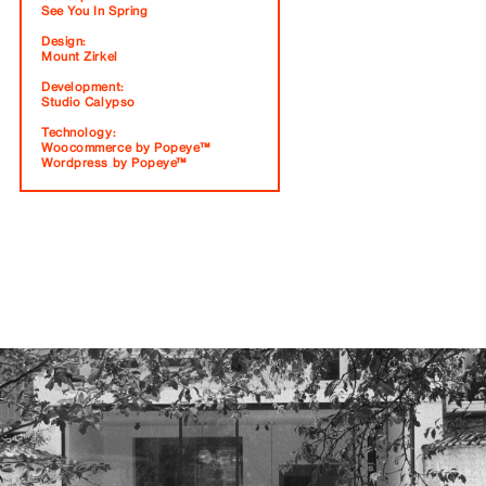
See You In Spring
Design:
Mount Zirkel
Development:
Studio Calypso
Technology:
Woocommerce by Popeye™
Wordpress by Popeye™