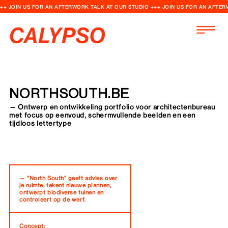
++ JOIN US FOR AN AFTERWORK TALK AT OUR STUDIO +++ JOIN US FOR AN AFTER
NORTHSOUTH.BE
— Ontwerp en ontwikkeling portfolio voor architectenbureau
met focus op eenvoud, schermvullende beelden en een
tijdloos lettertype
— "North South" geeft advies over
je ruimte, tekent nieuwe plannen,
ontwerpt biodiverse tuinen en
controleert op de werf.
Concept: