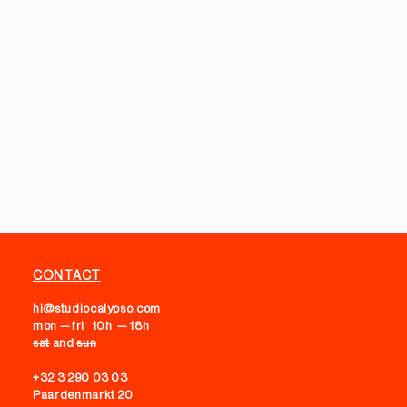
CONTACT
hi@studiocalypso.com
mon — fri 10h — 18h
sat
and
sun
+32 3 290 03 03
Paardenmarkt 20