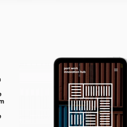
n
e
om
e