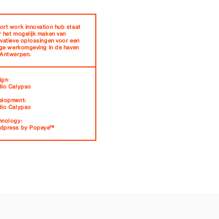
ort work innovation hub staat
r het mogelijk maken van
ovatieve oplossingen voor een
lige werkomgeving in de haven
 Antwerpen.
ign:
dio Calypso
elopment:
dio Calypso
hnology:
dpress by Popeye™