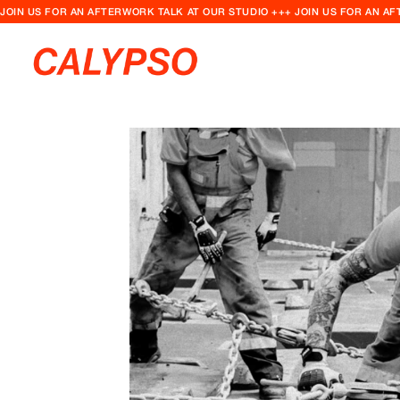
JOIN US FOR AN AFTERWORK TALK AT OUR STUDIO +++ JOIN US FOR AN A