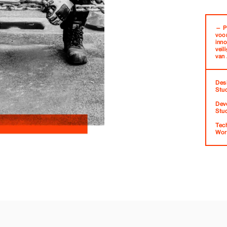
— P
voo
inn
vei
van
Des
Stu
Dev
Stu
Tec
Wor