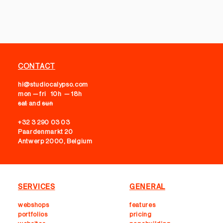
CONTACT
hi@studiocalypso.com
mon — fri 10h — 18h
sat
and
sun
+32 3 290 03 03
Paardenmarkt 20
Antwerp 2000, Belgium
SERVICES
GENERAL
webshops
features
portfolios
pricing