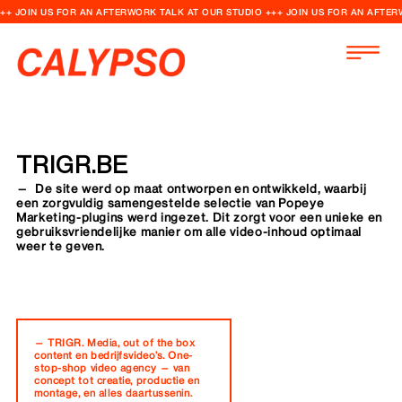
++ JOIN US FOR AN AFTERWORK TALK AT OUR STUDIO +++ JOIN US FOR AN AFTER
TRIGR.BE
— De site werd op maat ontworpen en ontwikkeld, waarbij
een zorgvuldig samengestelde selectie van Popeye
Marketing-plugins werd ingezet. Dit zorgt voor een unieke en
gebruiksvriendelijke manier om alle video-inhoud optimaal
weer te geven.
— TRIGR. Media, out of the box
content en bedrijfsvideo’s. One-
stop-shop video agency — van
concept tot creatie, productie en
montage, en alles daartussenin.