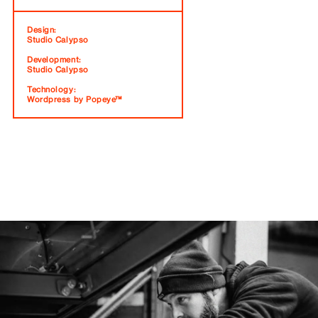
Design:
Studio Calypso
Development:
Studio Calypso
Technology:
Wordpress by Popeye™