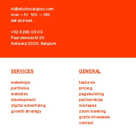
hi@studiocalypso.com
mon — fri 10h — 18h
sat
and
sun
+32 3 290 03 03
Paardenmarkt 20
Antwerp 2000, Belgium
SERVICES
GENERAL
webshops
features
portfolios
pricing
websites
pagebuilding
development
partnerships
digital advertising
mixtapes
growth strategy
zoom meeting
gratis infosessie
contact