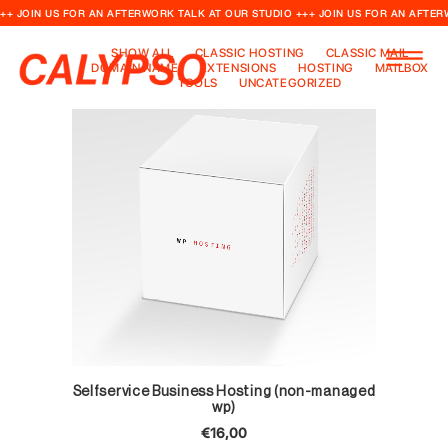
++ JOIN US FOR AN AFTERWORK TALK AT OUR STUDIO +++ JOIN US FOR AN AFTER
SHOW ALL
CLASSIC HOSTING
CLASSIC MAIL
DOMAIN NAME
EXTENSIONS
HOSTING
MAILBOX
TOOLS
UNCATEGORIZED
TOEVOEGEN AAN WINKELWAGEN
Selfservice Business Hosting (non-managed
wp)
€
16,00