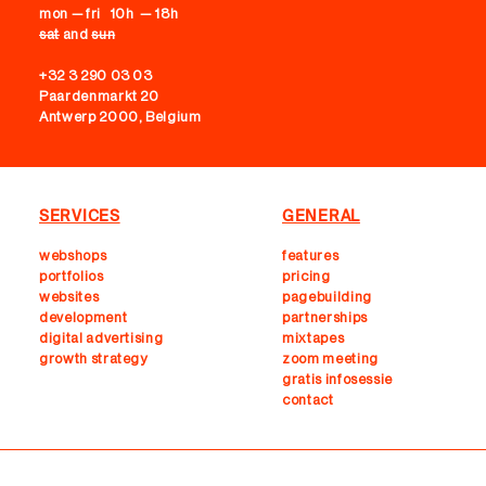
mon — fri 10h — 18h
sat
and
sun
+32 3 290 03 03
Paardenmarkt 20
Antwerp 2000, Belgium
SERVICES
GENERAL
webshops
features
portfolios
pricing
websites
pagebuilding
development
partnerships
digital advertising
mixtapes
growth strategy
zoom meeting
gratis infosessie
contact