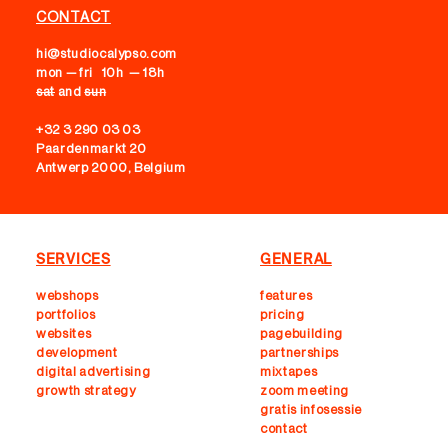
CONTACT
hi@studiocalypso.com
mon — fri 10h — 18h
sat
and
sun
+32 3 290 03 03
Paardenmarkt 20
Antwerp 2000, Belgium
SERVICES
GENERAL
webshops
features
portfolios
pricing
websites
pagebuilding
development
partnerships
digital advertising
mixtapes
growth strategy
zoom meeting
gratis infosessie
contact