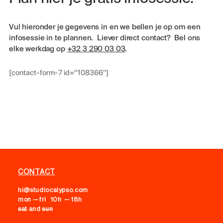
Vul hieronder je gegevens in en we bellen je op om een
infosessie in te plannen. Liever direct contact? Bel ons
elke werkdag op
+32 3 290 03 03
.
[contact-form-7 id="108366"]
CONTACT
hi@studiocalypso.com
mon — fri 10h — 18h
sat
and
sun